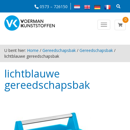
0573 – 726150
0
Toggle
navigation
U bent hier:
Home
/
Gereedschapsbak
/
Gereedschapsbak
/
lichtblauwe gereedschapsbak
lichtblauwe
gereedschapsbak